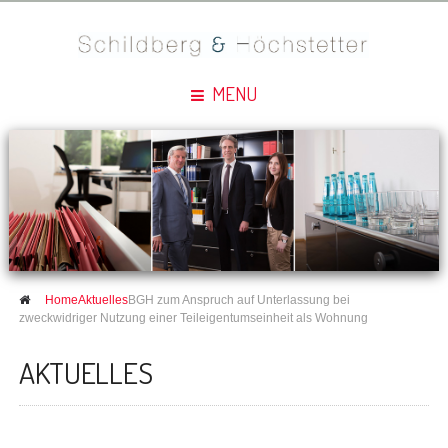
MENU
Home
Aktuelles
BGH zum Anspruch auf Unterlassung bei
zweckwidriger Nutzung einer Teileigentumseinheit als Wohnung
AKTUELLES