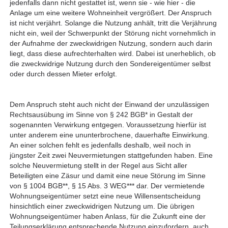
jedenfalls dann nicht gestattet ist, wenn sie - wie hier - die
Anlage um eine weitere Wohneinheit vergrößert. Der Anspruch
ist nicht verjährt. Solange die Nutzung anhält, tritt die Verjährung
nicht ein, weil der Schwerpunkt der Störung nicht vornehmlich in
der Aufnahme der zweckwidrigen Nutzung, sondern auch darin
liegt, dass diese aufrechterhalten wird. Dabei ist unerheblich, ob
die zweckwidrige Nutzung durch den Sondereigentümer selbst
oder durch dessen Mieter erfolgt.
Dem Anspruch steht auch nicht der Einwand der unzulässigen
Rechtsausübung im Sinne von § 242 BGB* in Gestalt der
sogenannten Verwirkung entgegen. Voraussetzung hierfür ist
unter anderem eine ununterbrochene, dauerhafte Einwirkung.
An einer solchen fehlt es jedenfalls deshalb, weil noch in
jüngster Zeit zwei Neuvermietungen stattgefunden haben. Eine
solche Neuvermietung stellt in der Regel aus Sicht aller
Beteiligten eine Zäsur und damit eine neue Störung im Sinne
von § 1004 BGB**, § 15 Abs. 3 WEG*** dar. Der vermietende
Wohnungseigentümer setzt eine neue Willensentscheidung
hinsichtlich einer zweckwidrigen Nutzung um. Die übrigen
Wohnungseigentümer haben Anlass, für die Zukunft eine der
Teilungserklärung entsprechende Nutzung einzufordern, auch